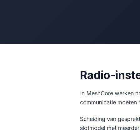
Radio-inst
In MeshCore werken no
communicatie moeten n
Scheiding van gesprekk
slotmodel met meerdere