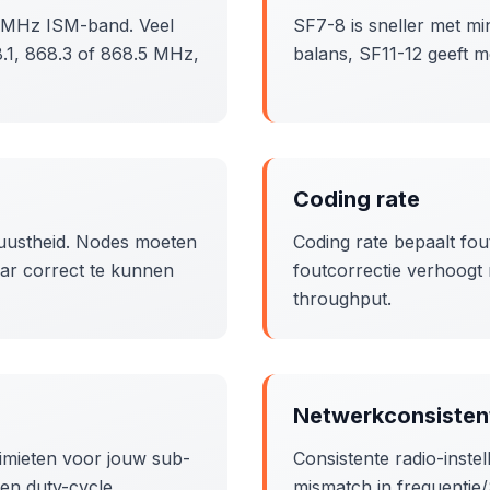
0 MHz ISM-band. Veel
SF7-8 is sneller met mi
.1, 868.3 of 868.5 MHz,
balans, SF11-12 geeft 
Coding rate
buustheid. Nodes moeten
Coding rate bepaalt fou
aar correct te kunnen
foutcorrectie verhoogt 
throughput.
Netwerkconsisten
limieten voor jouw sub-
Consistente radio-instel
 en duty-cycle
mismatch in frequentie