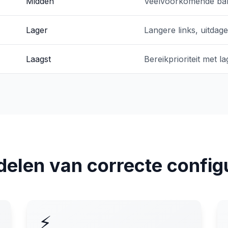
Midden
Veelvoorkomende ba
Lager
Langere links, uitdage
Laagst
Bereikprioriteit met 
elen van correcte config
⚡