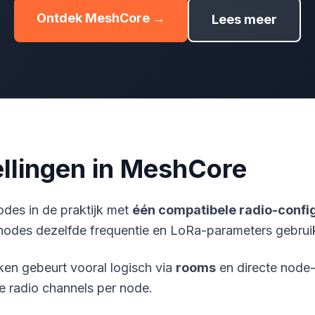
Ontdek MeshCore →
Lees meer
ellingen in MeshCore
des in de praktijk met
één compatibele radio-confi
odes dezelfde frequentie en LoRa-parameters gebrui
en gebeurt vooral logisch via
rooms
en directe node-b
 radio channels per node.