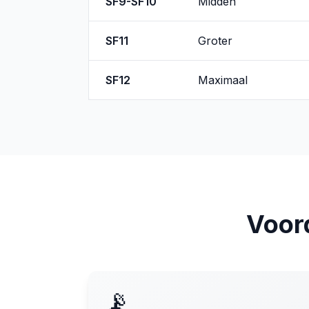
SF9-SF10
Midden
SF11
Groter
SF12
Maximaal
Voord
📡