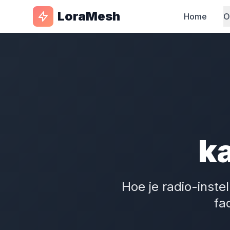
LoraMesh
Home
O
k
Hoe je radio-inste
fa