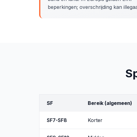
beperkingen; overschrijding kan illegaal
Sp
SF
Bereik (algemeen)
SF7-SF8
Korter