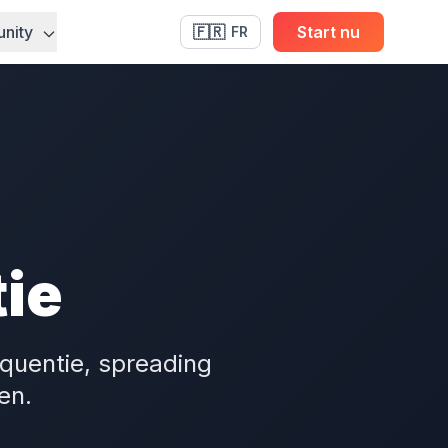
nity
🇫🇷
Start nu
FR
ie
equentie, spreading
en.