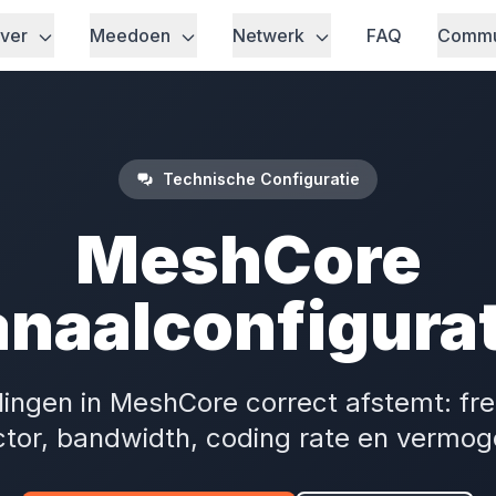
ver
Meedoen
Netwerk
FAQ
Commu
Technische Configuratie
MeshCore
anaalconfigurat
llingen in MeshCore correct afstemt: fr
ctor, bandwidth, coding rate en vermog