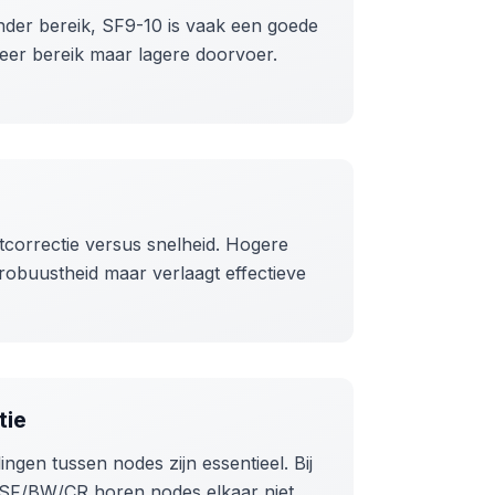
nder bereik, SF9-10 is vaak een goede
meer bereik maar lagere doorvoer.
tcorrectie versus snelheid. Hogere
robuustheid maar verlaagt effectieve
tie
lingen tussen nodes zijn essentieel. Bij
/SF/BW/CR horen nodes elkaar niet.