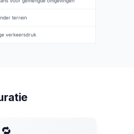
lans voor gemengde omgevingen
nder terrein
lage verkeersdruk
uratie
🔁