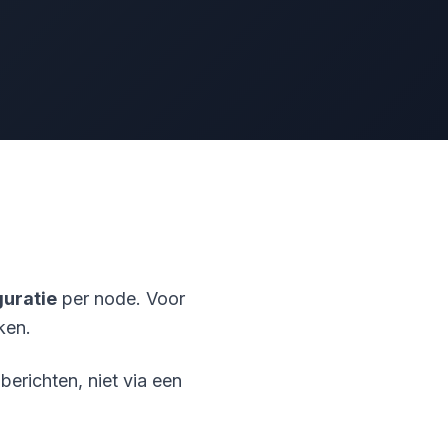
guratie
per node. Voor
ken.
erichten, niet via een