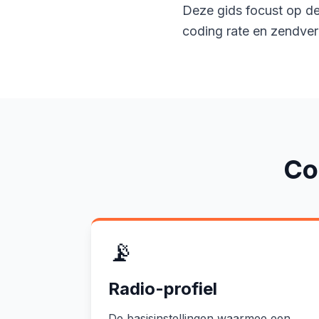
Deze gids focust op de 
coding rate en zendver
Con
📡
Radio-profiel
De basisinstellingen waarmee een