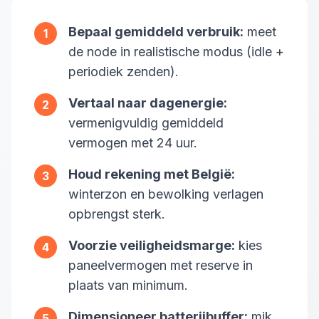
Bepaal gemiddeld verbruik:
meet
1
de node in realistische modus (idle +
periodiek zenden).
Vertaal naar dagenergie:
2
vermenigvuldig gemiddeld
vermogen met 24 uur.
Houd rekening met België:
3
winterzon en bewolking verlagen
opbrengst sterk.
Voorzie veiligheidsmarge:
kies
4
paneelvermogen met reserve in
plaats van minimum.
Dimensioneer batterijbuffer:
mik
5