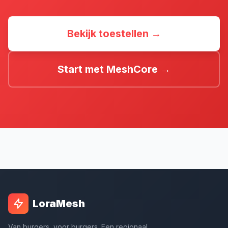
Bekijk toestellen →
Start met MeshCore →
LoraMesh
Van burgers, voor burgers. Een regionaal