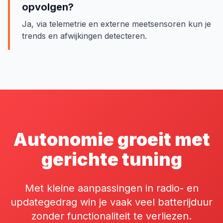
opvolgen?
Ja, via telemetrie en externe meetsensoren kun je
trends en afwijkingen detecteren.
Autonomie groeit met
gerichte tuning
Met kleine aanpassingen in radio- en
updategedrag win je vaak veel batterijduur
zonder functionaliteit te verliezen.