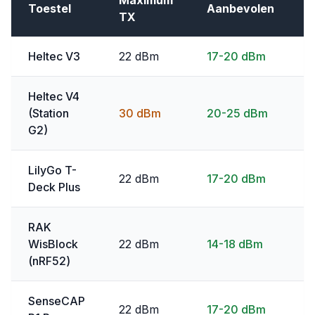
Maximum
Toestel
Aanbevolen
S
TX
Heltec V3
22 dBm
17-20 dBm
2
Heltec V4
(Station
30 dBm
20-25 dBm
2
G2)
LilyGo T-
22 dBm
17-20 dBm
2
Deck Plus
RAK
WisBlock
22 dBm
14-18 dBm
2
(nRF52)
SenseCAP
22 dBm
17-20 dBm
2