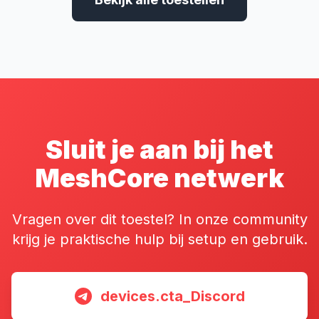
Sluit je aan bij het
MeshCore netwerk
Vragen over dit toestel? In onze community
krijg je praktische hulp bij setup en gebruik.
devices.cta_Discord