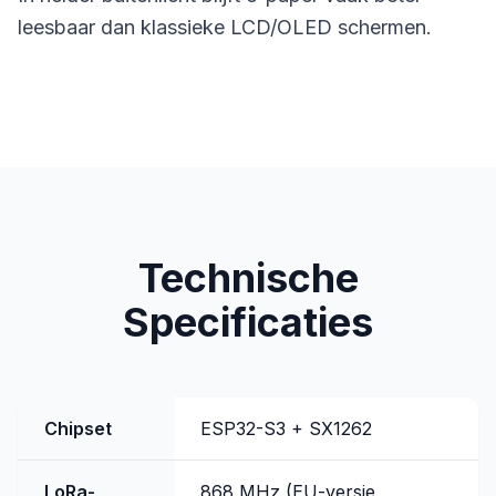
leesbaar dan klassieke LCD/OLED schermen.
Technische
Specificaties
Chipset
ESP32-S3 + SX1262
LoRa-
868 MHz (EU-versie