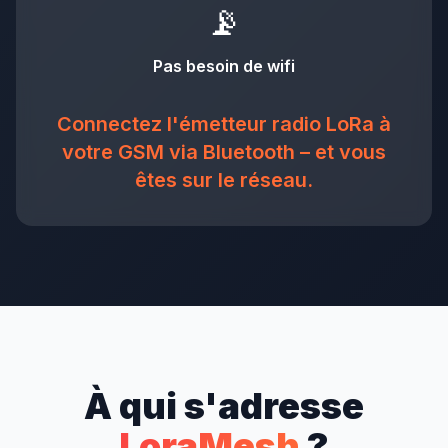
📡
Pas besoin de wifi
Connectez l'émetteur radio LoRa à
votre GSM via Bluetooth – et vous
êtes sur le réseau.
À qui s'adresse
LoraMesh
?