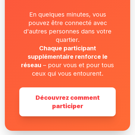
En quelques minutes, vous
pouvez être connecté avec
d'autres personnes dans votre
quartier.
Chaque participant
supplémentaire renforce le
réseau
– pour vous et pour tous
ceux qui vous entourent.
Découvrez comment
participer