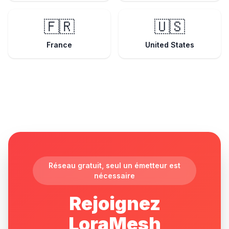
🇫🇷
🇺🇸
France
United States
Réseau gratuit, seul un émetteur est
nécessaire
Rejoignez
LoraMesh