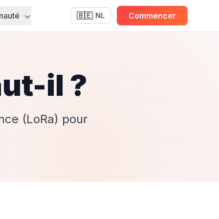
nauté
🇧🇪
Commencer
NL
ut-il ?
ence (LoRa) pour