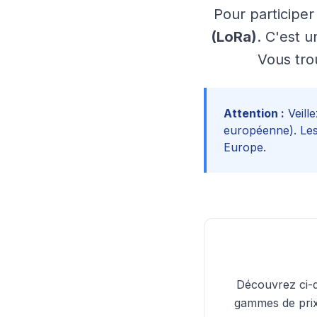
Pour participe
(LoRa)
. C'est 
Vous tro
Attention :
Veill
européenne). Les
Europe.
Découvrez ci-d
gammes de prix.