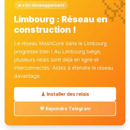

🔥 ● En développement
Limbourg : Réseau en
construction !
Le réseau MeshCore dans le Limbourg
progresse bien ! Au Limbourg belge,
plusieurs relais sont déjà en ligne et
interconnectés. Aidez à étendre le réseau
davantage.
🗼 Installer des relais
💬 Rejoindre Telegram