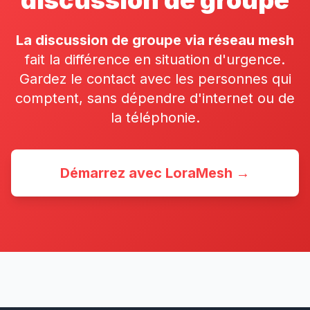
discussion de groupe
La discussion de groupe via réseau mesh
fait la différence en situation d'urgence.
Gardez le contact avec les personnes qui
comptent, sans dépendre d'internet ou de
la téléphonie.
Démarrez avec LoraMesh →