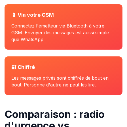
📱 Via votre GSM
Connectez l'émetteur via Bluetooth à votre
GSM. Envoyer des messages est aussi simple
que WhatsApp.
🔐 Chiffré
Les messages privés sont chiffrés de bout en
bout. Personne d'autre ne peut les lire.
Comparaison : radio
d'urgence vs