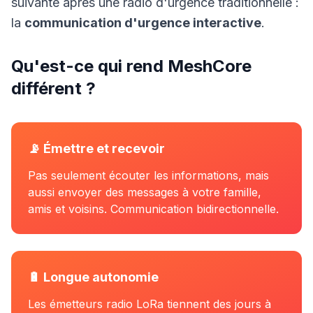
suivante après une radio d'urgence traditionnelle :
la
communication d'urgence interactive
.
Qu'est-ce qui rend MeshCore
différent ?
📡 Émettre et recevoir
Pas seulement écouter les informations, mais
aussi envoyer des messages à votre famille,
amis et voisins. Communication bidirectionnelle.
🔋 Longue autonomie
Les émetteurs radio LoRa tiennent des jours à