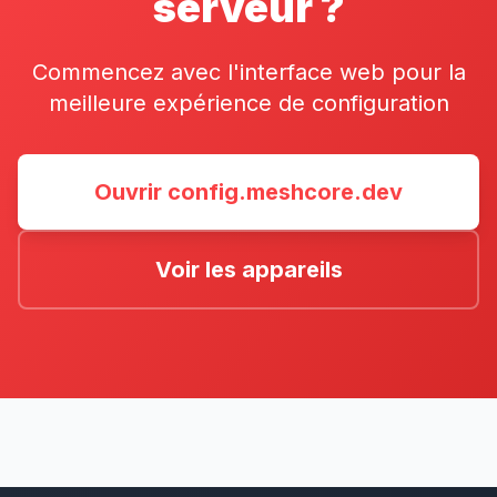
serveur ?
Commencez avec l'interface web pour la
meilleure expérience de configuration
Ouvrir config.meshcore.dev
Voir les appareils