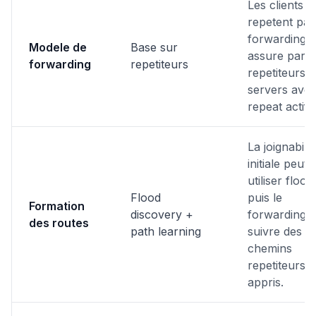
Les clients n
repetent pas 
forwarding e
Modele de
Base sur
assure par
forwarding
repetiteurs
repetiteurs/
servers ave
repeat actif.
La joignabilit
initiale peut
utiliser flood
Flood
puis le
Formation
discovery +
forwarding 
des routes
path learning
suivre des
chemins
repetiteurs
appris.