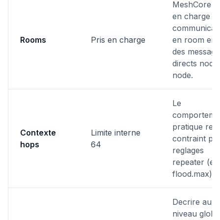
MeshCore p
en charge la
communicat
Rooms
Pris en charge
en room en 
des message
directs node
node.
Le
comporteme
pratique res
Contexte
Limite interne
contraint par
hops
64
reglages
repeater (ex
flood.max).
Decrire au
niveau global