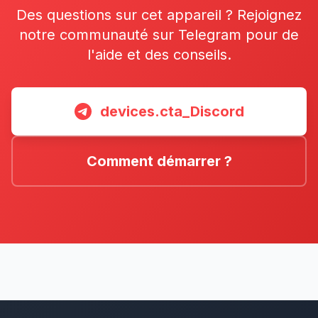
Des questions sur cet appareil ? Rejoignez
notre communauté sur Telegram pour de
l'aide et des conseils.
devices.cta_Discord
Comment démarrer ?