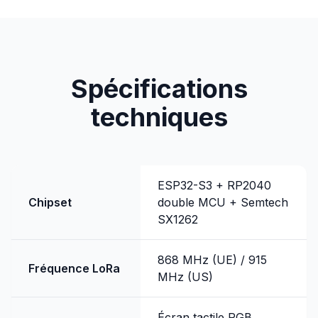
Spécifications
techniques
ESP32-S3 + RP2040
Chipset
double MCU + Semtech
SX1262
868 MHz (UE) / 915
Fréquence LoRa
MHz (US)
Écran tactile RGB